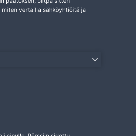
n päätöksen, olitpa sitten
miten vertailla sähköyhtiöitä ja
 sinulle. Pörssiin sidottu