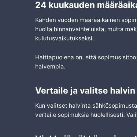
24 kuukauden määräaik
Kahden vuoden määräaikainen sopimus 
huolta hinnanvaihteluista, mutta ma
kulutusvaikutukseksi.
Haittapuolena on, että sopimus sitoo
halvempia.
Vertaile ja valitse halvin
Kun valitset halvinta sähkösopimust
vertaile sopimuksia huolellisesti. Val