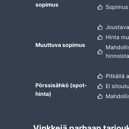
sopimus
Sopimus 
Joustava
Hinta mu
Muuttuva sopimus
Mahdolli
hinnoist
Pitkällä 
Pörssisähkö (spot-
Ei sitout
hinta)
Mahdolli
Vinkkejä parhaan tarjou