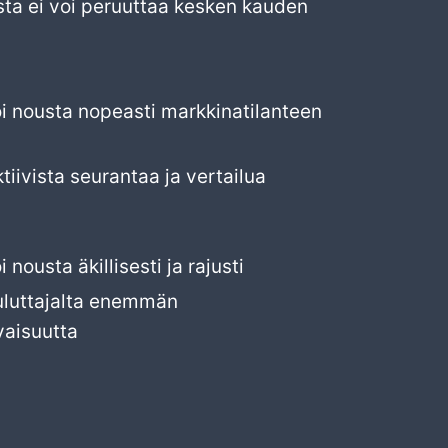
ta ei voi peruuttaa kesken kauden
oi nousta nopeasti markkinatilanteen
ktiivista seurantaa ja vertailua
i nousta äkillisesti ja rajusti
kuluttajalta enemmän
vaisuutta