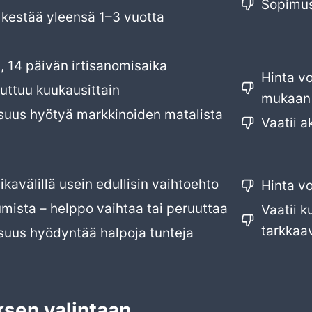
Sopimus
kestää yleensä 1–3 vuotta
, 14 päivän irtisanomisaika
Hinta v
uttuu kuukausittain
mukaan
suus hyötyä markkinoiden matalista
Vaatii a
a
aikavälillä usein edullisin vaihtoehto
Hinta vo
umista – helppo vaihtaa tai peruuttaa
Vaatii 
tarkkaa
suus hyödyntää halpoja tunteja
ksen valintaan