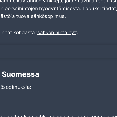
namme käytännön vinkkejä, joiden avulla teet fiksu
n pörssihintojen hyödyntämisestä. Lopuksi tiedät, 
 säästöjä tuova sähkösopimus.
innat kohdasta ‘
sähkön hinta nyt
’.
t Suomessa
ösopimuksia:
lua yllätyksiä sähkön hinnassa, tämä sopimus sopii