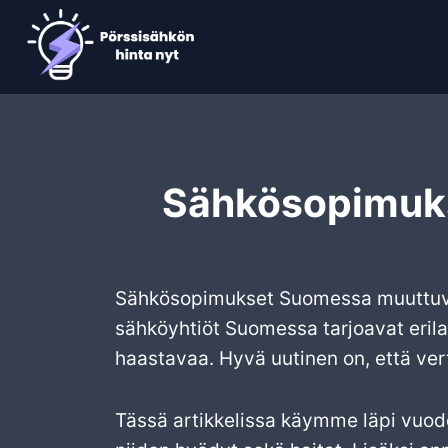
Siirry
sisältöön
Sähkösopimukse
Sähkösopimukset Suomessa muuttuvat j
sähköyhtiöt Suomessa tarjoavat erila
haastavaa. Hyvä uutinen on, että ver
Tässä artikkelissa käymme läpi vuo