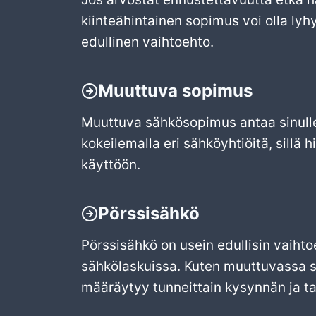
kiinteähintainen sopimus voi olla lyhye
edullinen vaihtoehto.
Muuttuva sopimus
Muuttuva sähkösopimus antaa sinulle j
kokeilemalla eri sähköyhtiöitä, sillä
käyttöön.
Pörssisähkö
Pörssisähkö on usein edullisin vaihto
sähkölaskuissa. Kuten muuttuvassa s
määräytyy tunneittain kysynnän ja ta