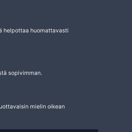
ä helpottaa huomattavasti
iistä sopivimman.
luottavaisin mielin oikean