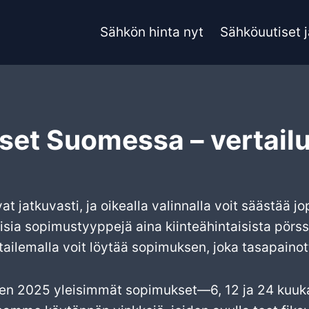
Sähkön hinta nyt
Sähköuutiset j
t Suomessa – vertailu
atkuvasti, ja oikealla valinnalla voit säästää jo
isia sopimustyyppejä aina kiinteähintaisista pörs
tailemalla voit löytää sopimuksen, joka tasapainot
den 2025 yleisimmät sopimukset—6, 12 ja 24 kuu