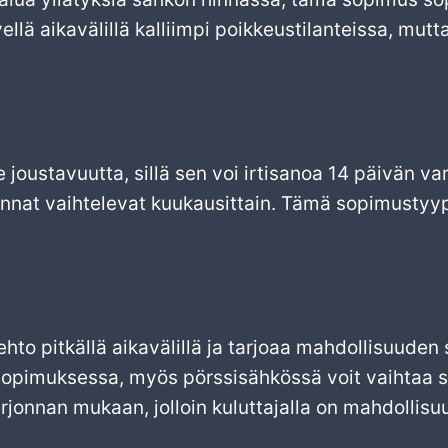
llä aikavälillä kalliimpi poikkeustilanteissa, mutta
oustavuutta, sillä sen voi irtisanoa 14 päivän var
 hinnat vaihtelevat kuukausittain. Tämä sopimustyy
ehto pitkällä aikavälillä ja tarjoaa mahdollisuude
opimuksessa, myös pörssisähkössä voit vaihtaa s
rjonnan mukaan, jolloin kuluttajalla on mahdollis