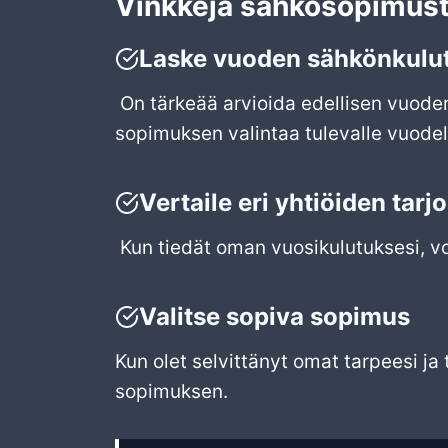
Vinkkejä sähkösopimust
Laske vuoden sähkönkulu
On tärkeää arvioida edellisen vuode
sopimuksen valintaa tulevalle vuodel
Vertaile eri yhtiöiden tarj
Kun tiedät oman vuosikulutuksesi, voi
Valitse sopiva sopimus
Kun olet selvittänyt omat tarpeesi ja 
sopimuksen.