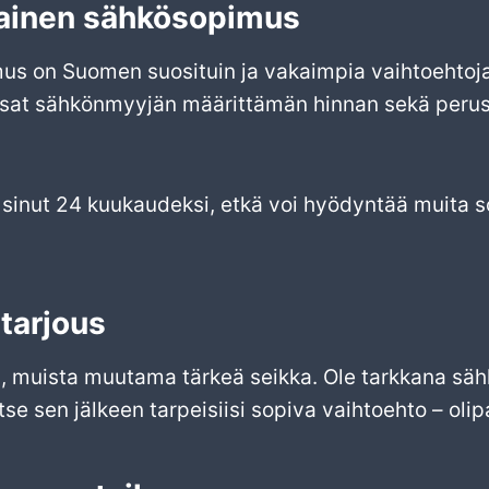
ainen sähkösopimus
on Suomen suosituin ja vakaimpia vaihtoehtoja. S
ksat sähkönmyyjän määrittämän hinnan sekä perus
 sinut 24 kuukaudeksi, etkä voi hyödyntää muita so
 tarjous
a, muista muutama tärkeä seikka. Ole tarkkana säh
itse sen jälkeen tarpeisiisi sopiva vaihtoehto – ol