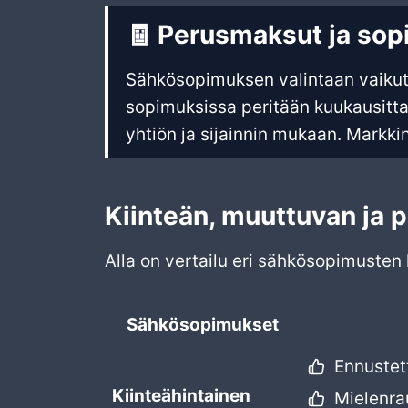
🧾
Perusmaksut ja sop
Sähkösopimuksen valintaan vaikutt
sopimuksissa peritään kuukausitt
yhtiön ja sijainnin mukaan. Markkin
Kiinteän, muuttuvan ja p
Alla on vertailu eri sähkösopimusten 
Sähkösopimukset
Ennustet
Kiinteähintainen
Mielenra