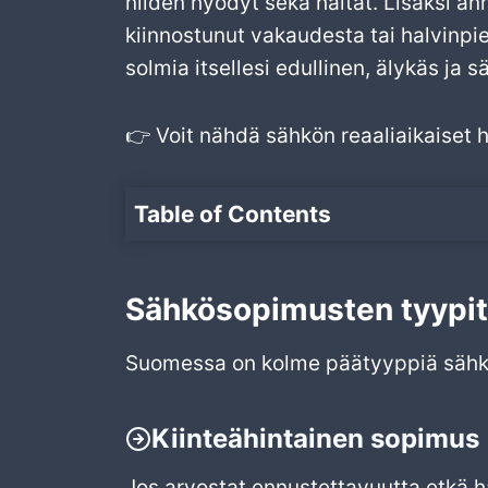
niiden hyödyt sekä haitat. Lisäksi an
kiinnostunut vakaudesta tai halvinpie
solmia itsellesi edullinen, älykäs ja
👉 Voit nähdä sähkön reaaliaikaiset h
Table of Contents
Sähkösopimusten tyypi
Suomessa on kolme päätyyppiä sähk
Kiinteähintainen sopimus
Jos arvostat ennustettavuutta etkä ha