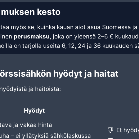
imuksen kesto
aa myös se, kuinka kauan aiot asua Suomessa ja m
ainen
perusmaksu
, joka on yleensä 2–6 € kuukau
oilla on tarjolla useita 6, 12, 24 ja 36 kuukauden 
örssisähkön hyödyt ja haitat
hyödyistä ja haitoista:
Hyödyt
tava ja vakaa hinta
Et hyödy
uha – ei yllätyksiä sähkölaskussa